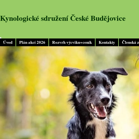
Kynologické sdružení České Budějovice
Úvod
Plán akcí 2026
Rozvrh výcviku+ceník
Kontakty
Členská 