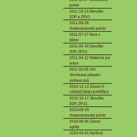
pohár
2011-10-23 Zkoušky
ZOP a ZPU1
2011-09-28
Svatováclavský pohár
2011-07-27 Akce s
dětmi
2011-06-19 Zkoušky
ZOP, ZPU1
2011-04-12 Statečné psí
srdce
2011-03-05 XVI.
Jihočeská oblastní
výstava psů
2010-12-12 Závod O
VÁNOČNÍHO KAPŘÍKA
2010-10-17 Zkoušky
ZOP, ZPU1
2010-09-25
Svatováclavský pohár
2010-06-05 Závod
agility
2010-04-01 Aprílový