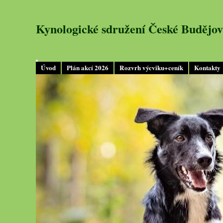
Kynologické sdružení České Budějov
Úvod
Plán akcí 2026
Rozvrh výcviku+ceník
Kontakty