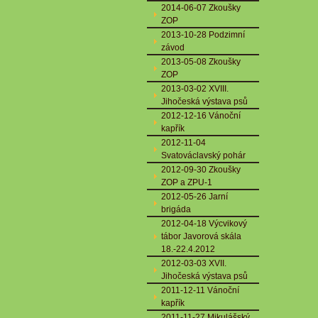
2014-06-07 Zkoušky
ZOP
2013-10-28 Podzimní
závod
2013-05-08 Zkoušky
ZOP
2013-03-02 XVIII.
Jihočeská výstava psů
2012-12-16 Vánoční
kapřík
2012-11-04
Svatováclavský pohár
2012-09-30 Zkoušky
ZOP a ZPU-1
2012-05-26 Jarní
brigáda
2012-04-18 Výcvikový
tábor Javorová skála
18.-22.4.2012
2012-03-03 XVII.
Jihočeská výstava psů
2011-12-11 Vánoční
kapřík
2011-11-27 Mikulášský