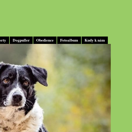
orty
Dogpuller
Obedience
Fotoalbum
Kudy k nám