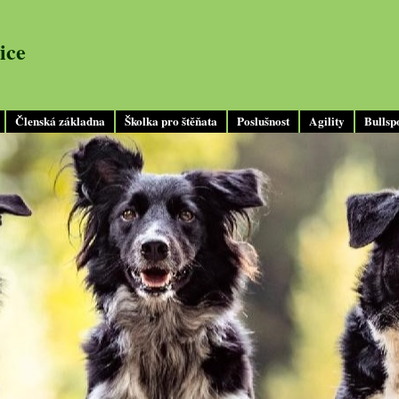
ice
Členská základna
Školka pro štěňata
Poslušnost
Agility
Bullsp