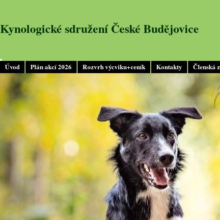
Kynologické sdružení České Budějovice
Úvod
Plán akcí 2026
Rozvrh výcviku+ceník
Kontakty
Členská 