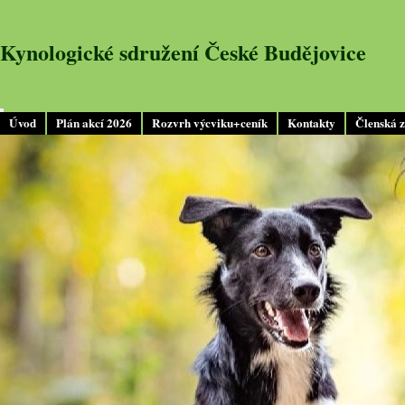
Kynologické sdružení České Budějovice
Úvod
Plán akcí 2026
Rozvrh výcviku+ceník
Kontakty
Členská 