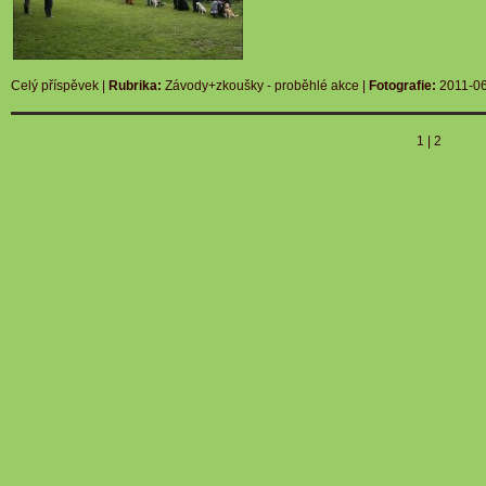
Celý příspěvek
|
Rubrika:
Závody+zkoušky - proběhlé akce
|
Fotografie:
2011-0
1
|
2