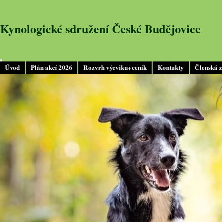
Kynologické sdružení České Budějovice
Úvod
Plán akcí 2026
Rozvrh výcviku+ceník
Kontakty
Členská 