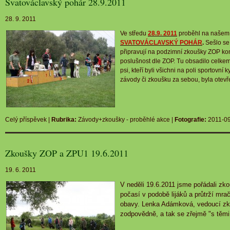
Svatováclavský pohár 28.9.2011
28. 9. 2011
Ve středu
28.9. 2011
proběhl na našem c
SVATOVÁCLAVSKÝ
POHÁR
.
Sešlo se 
připravují na podzimní zkoušky ZOP kon
poslušnost dle ZOP. Tu obsadilo celkem 
psi, kteří byli všichni na poli sportovní
závody či zkoušku za sebou, byla otevř
Celý příspěvek
|
Rubrika:
Závody+zkoušky - proběhlé akce
|
Fotografie:
2011-09
Zkoušky ZOP a ZPU1 19.6.2011
19. 6. 2011
V neděli 19.6.2011 jsme pořádali zk
počasí v podobě lijáků a průtrží mra
obavy. Lenka Adámková, vedoucí zko
zodpovědně, a tak se zřejmě "s těmi n