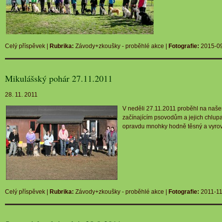
Celý příspěvek
|
Rubrika:
Závody+zkoušky - proběhlé akce
|
Fotografie:
2015-09
Mikulášský pohár 27.11.2011
28. 11. 2011
V neděli 27.11.2011 proběhl na na
začínajícím psovodům a jejich chlupa
opravdu mnohky hodně těsný a vyro
Celý příspěvek
|
Rubrika:
Závody+zkoušky - proběhlé akce
|
Fotografie:
2011-11